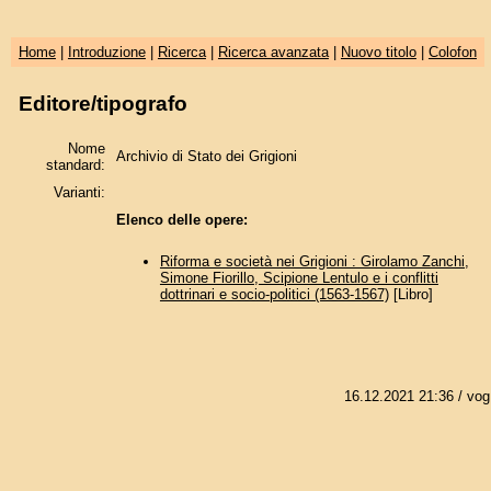
Home
|
Introduzione
|
Ricerca
|
Ricerca avanzata
|
Nuovo titolo
|
Colofon
Editore/tipografo
Nome
Archivio di Stato dei Grigioni
standard:
Varianti:
Elenco delle opere:
Riforma e società nei Grigioni : Girolamo Zanchi,
Simone Fiorillo, Scipione Lentulo e i conflitti
dottrinari e socio-politici (1563-1567)
[Libro]
16.12.2021 21:36
/ vog