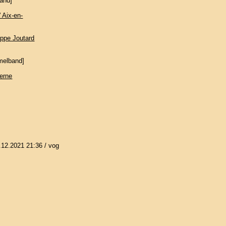
and]
 Aix-en-
ippe Joutard
elband]
derne
.12.2021 21:36
/ vog