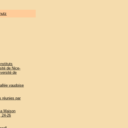
hutz
nstituts
sité de Nice-
iversité de
vallée vaudoise
s réunies par
 la Maison
, 24-26