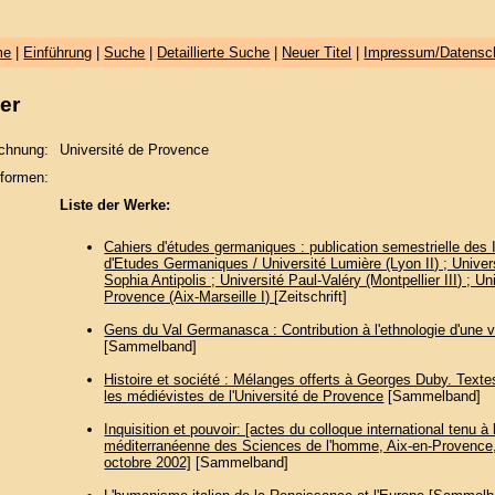
me
|
Einführung
|
Suche
|
Detaillierte Suche
|
Neuer Titel
|
Impressum/Datensc
er
chnung:
Université de Provence
formen:
Liste der Werke:
Cahiers d'études germaniques : publication semestrielle des I
d'Etudes Germaniques / Université Lumière (Lyon II) ; Univer
Sophia Antipolis ; Université Paul-Valéry (Montpellier III) ; Un
Provence (Aix-Marseille I)
[Zeitschrift]
Gens du Val Germanasca : Contribution à l'ethnologie d'une 
[Sammelband]
Histoire et société : Mélanges offerts à Georges Duby. Texte
les médiévistes de l'Université de Provence
[Sammelband]
Inquisition et pouvoir: [actes du colloque international tenu à
méditerranéenne des Sciences de l'homme, Aix-en-Provence
octobre 2002]
[Sammelband]