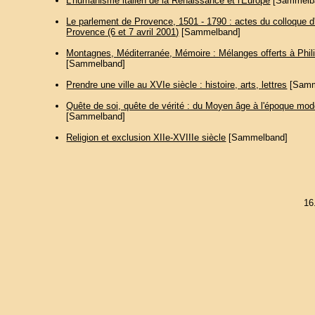
L'humanisme italien de la Renaissance et l'Europe
[Sammelb
Le parlement de Provence, 1501 - 1790 : actes du colloque d'
Provence (6 et 7 avril 2001)
[Sammelband]
Montagnes, Méditerranée, Mémoire : Mélanges offerts à Phil
[Sammelband]
Prendre une ville au XVIe siècle : histoire, arts, lettres
[Samm
Quête de soi, quête de vérité : du Moyen âge à l'époque mo
[Sammelband]
Religion et exclusion XIIe-XVIIIe siècle
[Sammelband]
16