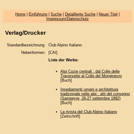
Home
|
Einführung
|
Suche
|
Detaillierte Suche
|
Neuer Titel
|
Impressum/Datenschutz
Verlag/Drucker
Standardbezeichnung:
Club Alpino Italiano
Nebenformen:
[CAI]
Liste der Werke:
Alpi Cozie centrali : dal Colle delle
Traversette al Colle del Monginevro
[Buch]
Insediamenti umani e architettura
tradizionale nelle alpi : atti del convegno
(Sampeyre, 26-27 settembre 1992)
[Buch]
La rivista del Club Alpino Italiano
[Zeitschrift]