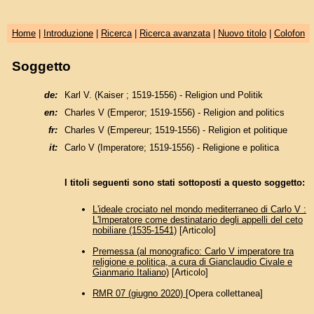
Home
|
Introduzione
|
Ricerca
|
Ricerca avanzata
|
Nuovo titolo
|
Colofon
Soggetto
de:
Karl V. (Kaiser ; 1519-1556) - Religion und Politik
en:
Charles V (Emperor; 1519-1556) - Religion and politics
fr:
Charles V (Empereur; 1519-1556) - Religion et politique
it:
Carlo V (Imperatore; 1519-1556) - Religione e politica
I titoli seguenti sono stati sottoposti a questo soggetto:
L'ideale crociato nel mondo mediterraneo di Carlo V :
L'Imperatore come destinatario degli appelli del ceto
nobiliare (1535-1541)
[Articolo]
Premessa (al monografico: Carlo V imperatore tra
religione e politica, a cura di Gianclaudio Civale e
Gianmario Italiano)
[Articolo]
RMR 07 (giugno 2020)
[Opera collettanea]