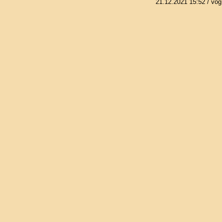
21.12.2021 15:52
/ vog