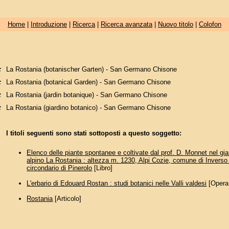
Home
|
Introduzione
|
Ricerca
|
Ricerca avanzata
|
Nuovo titolo
|
Colofon
:
La Rostania (botanischer Garten) - San Germano Chisone
:
La Rostania (botanical Garden) - San Germano Chisone
:
La Rostania (jardin botanique) - San Germano Chisone
:
La Rostania (giardino botanico) - San Germano Chisone
I titoli seguenti sono stati sottoposti a questo soggetto:
Elenco delle piante spontanee e coltivate dal prof. D. Monnet nel gi
alpino La Rostania : altezza m. 1230, Alpi Cozie, comune di Inverso
circondario di Pinerolo
[Libro]
L'erbario di Edouard Rostan : studi botanici nelle Valli valdesi
[Opera 
Rostania
[Articolo]