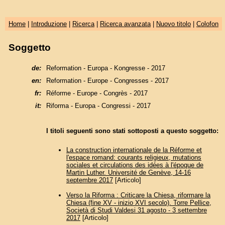
Home
|
Introduzione
|
Ricerca
|
Ricerca avanzata
|
Nuovo titolo
|
Colofon
Soggetto
de:
Reformation - Europa - Kongresse - 2017
en:
Reformation - Europe - Congresses - 2017
fr:
Réforme - Europe - Congrès - 2017
it:
Riforma - Europa - Congressi - 2017
I titoli seguenti sono stati sottoposti a questo soggetto:
La construction internationale de la Réforme et
l'espace romand: courants religieux, mutations
sociales et circulations des idées à l'époque de
Martin Luther. Université de Genève, 14-16
septembre 2017
[Articolo]
Verso la Riforma : Criticare la Chiesa, riformare la
Chiesa (fine XV - inizio XVI secolo). Torre Pellice,
Società di Studi Valdesi 31 agosto - 3 settembre
2017
[Articolo]