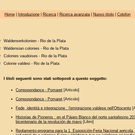
Home
|
Introduzione
|
Ricerca
|
Ricerca avanzata
|
Nuovo titolo
|
Colofon
:
Waldenserkolonien - Rio de la Plata
:
Waldensian colonies - Rio de la Plata
:
Colonies vaudoises - Rio de la Plata
:
Colonie valdesi - Rio de la Plata
I titoli seguenti sono stati sottoposti a questo soggetto:
Correspondance - Pomaret
[Articolo]
Correspondance - Pomaret
[Articolo]
Fede, identità e integrazione : l'emigrazione valdese nell'Ottocento
[A
Historias de Pioneros : en el Pájaro Blanco del norte santafesino 20
bicentenario de la revolución de mayo
[Libro]
Reglamento-programa para la 1. Esposiciòn-Feria Nacional agricola,