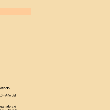
rticolo]
10 - Año del
 ganadera é