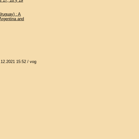
s 17, 18 y 19
Uruguay) : A
 Argentina and
.12.2021 15:52
/ vog