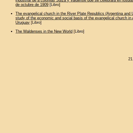
industrial de a colonias Suiza y Valdense que se celebrara en losdia
de octubre de 1909
[Libro]
The evangelical church in the River Plate Republics (Argentina and 
study of the economic and social basis of the evangelical church in
Uruguay
[Libro]
The Waldenses in the New World
[Libro]
21