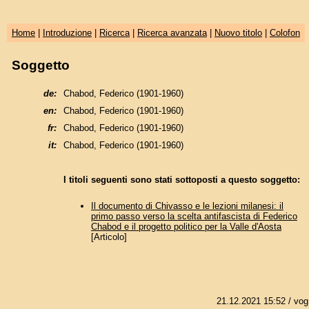
Home
|
Introduzione
|
Ricerca
|
Ricerca avanzata
|
Nuovo titolo
|
Colofon
Soggetto
de:
Chabod, Federico (1901-1960)
en:
Chabod, Federico (1901-1960)
fr:
Chabod, Federico (1901-1960)
it:
Chabod, Federico (1901-1960)
I titoli seguenti sono stati sottoposti a questo soggetto:
Il documento di Chivasso e le lezioni milanesi: il
primo passo verso la scelta antifascista di Federico
Chabod e il progetto politico per la Valle d'Aosta
[Articolo]
21.12.2021 15:52
/ vog