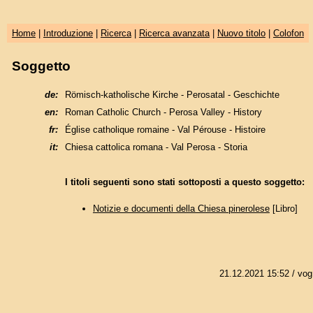
Home
|
Introduzione
|
Ricerca
|
Ricerca avanzata
|
Nuovo titolo
|
Colofon
Soggetto
de:
Römisch-katholische Kirche - Perosatal - Geschichte
en:
Roman Catholic Church - Perosa Valley - History
fr:
Église catholique romaine - Val Pérouse - Histoire
it:
Chiesa cattolica romana - Val Perosa - Storia
I titoli seguenti sono stati sottoposti a questo soggetto:
Notizie e documenti della Chiesa pinerolese
[Libro]
21.12.2021 15:52
/ vog