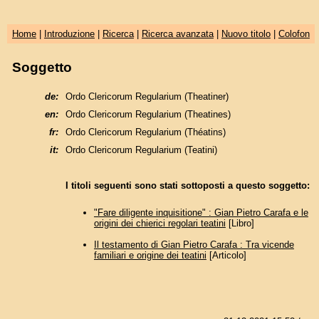
Home
|
Introduzione
|
Ricerca
|
Ricerca avanzata
|
Nuovo titolo
|
Colofon
Soggetto
de:
Ordo Clericorum Regularium (Theatiner)
en:
Ordo Clericorum Regularium (Theatines)
fr:
Ordo Clericorum Regularium (Théatins)
it:
Ordo Clericorum Regularium (Teatini)
I titoli seguenti sono stati sottoposti a questo soggetto:
"Fare diligente inquisitione" : Gian Pietro Carafa e le
origini dei chierici regolari teatini
[Libro]
Il testamento di Gian Pietro Carafa : Tra vicende
familiari e origine dei teatini
[Articolo]