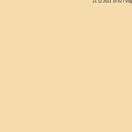
21.12.2021 15:52
/ vog