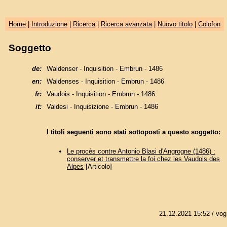
Home
|
Introduzione
|
Ricerca
|
Ricerca avanzata
|
Nuovo titolo
|
Colofon
Soggetto
de:
Waldenser - Inquisition - Embrun - 1486
en:
Waldenses - Inquisition - Embrun - 1486
fr:
Vaudois - Inquisition - Embrun - 1486
it:
Valdesi - Inquisizione - Embrun - 1486
I titoli seguenti sono stati sottoposti a questo soggetto:
Le procès contre Antonio Blasi d'Angrogne (1486) :
conserver et transmettre la foi chez les Vaudois des
Alpes
[Articolo]
21.12.2021 15:52
/ vog