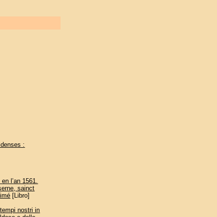
aldenses :
 en l’an 1561.
serne, sainct
rimé
[Libro]
mpi nostri in