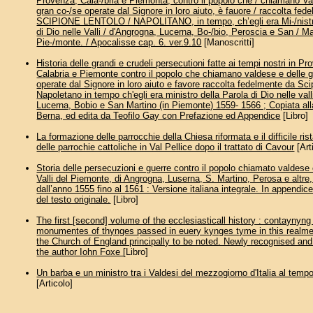
Provenza, Cala-/bria è Piemonta, contro il popolo che / chiamano Va
gran co-/se operate dal Signore in loro aiuto, è fauore / raccolta fed
SCIPIONE LENTOLO / NAPOLITANO, in tempo, ch’egli era Mi-/nistro
di Dio nelle Valli / d'Angrogna, Lucerna, Bo-/bio, Peroscia e San / Ma
Pie-/monte. / Apocalisse cap. 6. ver.9.10
[Manoscritti]
Historia delle grandi e crudeli persecutioni fatte ai tempi nostri in P
Calabria e Piemonte contro il popolo che chiamano valdese e delle 
operate dal Signore in loro aiuto e favore raccolta fedelmente da Sci
Napoletano in tempo ch'egli era ministro della Parola di Dio nelle val
Lucerna, Bobio e San Martino (in Piemonte) 1559- 1566 ; Copiata alla
Berna, ed edita da Teofilo Gay con Prefazione ed Appendice
[Libro]
La formazione delle parrocchie della Chiesa riformata e il difficile ris
delle parrochie cattoliche in Val Pellice dopo il trattato di Cavour
[Art
Storia delle persecuzioni e guerre contro il popolo chiamato valdese 
Valli del Piemonte, di Angrogna, Luserna, S. Martino, Perosa e altre
dall’anno 1555 fino al 1561 : Versione italiana integrale. In appendice
del testo originale.
[Libro]
The first [second] volume of the ecclesiasticall history : contaynyn
monumentes of thynges passed in euery kynges tyme in this realme,
the Church of England principally to be noted. Newly recognised and 
the author Iohn Foxe
[Libro]
Un barba e un ministro tra i Valdesi del mezzogiorno d'Italia al temp
[Articolo]