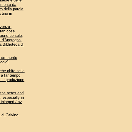
ldese e delle
elmente da
 della parola
rtino in
rovenza,
gran cose
pione Lentolo,
li d'Angrogna,
 Biblioteca di
tabilimento
icolo]
che abita nelle
, a far tempo
 : riproduzione
g the actes and
 especially in
inlarged / by
o di Calvino