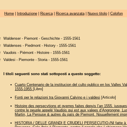
Home
|
Introduzione
|
Ricerca
|
Ricerca avanzata
|
Nuovo titolo
|
Colofon
:
Waldenser - Piemont - Geschichte - 1555-1561
:
Waldenses - Piedmont - History - 1555-1561
:
Vaudois - Piémont - Histoire - 1555-1561
:
Valdesi - Piemonte - Storia - 1555-1561
I titoli seguenti sono stati sottoposti a questo soggetto:
Cuarto Centenario de la institucion del culto publico en los Valles V
1555-1955
[Libro]
Fonti per le relazioni tra Giovanni Calvino e i valdesi
[Articolo]
Histoire des persecvtions et gverres faites depvis l’an 1555. iusques
contre le peuple appelé Vaudois qui est aux valees d’Angrongne, Lu
Martin, La Perouse & autres du païs de Piemont. Nouuellement imp
HISTORIA / DELLE GRANDI E CRUDELI PERSECUTIO-/NI fatte à te