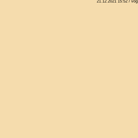
21.12.2021 15:52
/ vog