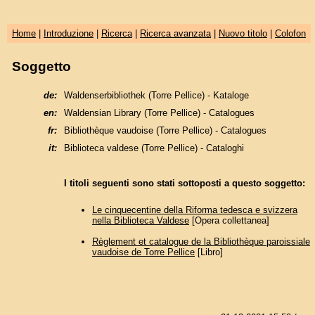
Home
|
Introduzione
|
Ricerca
|
Ricerca avanzata
|
Nuovo titolo
|
Colofon
Soggetto
de:
Waldenserbibliothek (Torre Pellice) - Kataloge
en:
Waldensian Library (Torre Pellice) - Catalogues
fr:
Bibliothèque vaudoise (Torre Pellice) - Catalogues
it:
Biblioteca valdese (Torre Pellice) - Cataloghi
I titoli seguenti sono stati sottoposti a questo soggetto:
Le cinquecentine della Riforma tedesca e svizzera
nella Biblioteca Valdese
[Opera collettanea]
Règlement et catalogue de la Bibliothèque paroissiale
vaudoise de Torre Pellice
[Libro]