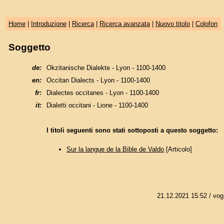
Home
|
Introduzione
|
Ricerca
|
Ricerca avanzata
|
Nuovo titolo
|
Colofon
Soggetto
de:
Okzitanische Dialekte - Lyon - 1100-1400
en:
Occitan Dialects - Lyon - 1100-1400
fr:
Dialectes occitanes - Lyon - 1100-1400
it:
Dialetti occitani - Lione - 1100-1400
I titoli seguenti sono stati sottoposti a questo soggetto:
Sur la langue de la Bible de Valdo
[Articolo]
21.12.2021 15:52
/ vog