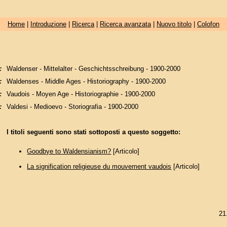
Home
|
Introduzione
|
Ricerca
|
Ricerca avanzata
|
Nuovo titolo
|
Colofon
:
Waldenser - Mittelalter - Geschichtsschreibung - 1900-2000
:
Waldenses - Middle Ages - Historiography - 1900-2000
:
Vaudois - Moyen Age - Historiographie - 1900-2000
:
Valdesi - Medioevo - Storiografia - 1900-2000
I titoli seguenti sono stati sottoposti a questo soggetto:
Goodbye to Waldensianism?
[Articolo]
La signification religieuse du mouvement vaudois
[Articolo]
21