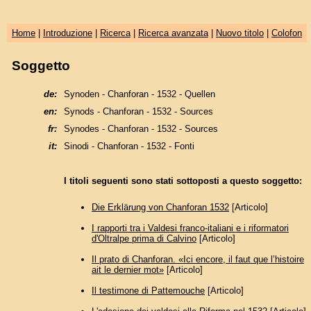
Home
|
Introduzione
|
Ricerca
|
Ricerca avanzata
|
Nuovo titolo
|
Colofon
Soggetto
de:
Synoden - Chanforan - 1532 - Quellen
en:
Synods - Chanforan - 1532 - Sources
fr:
Synodes - Chanforan - 1532 - Sources
it:
Sinodi - Chanforan - 1532 - Fonti
I titoli seguenti sono stati sottoposti a questo soggetto:
Die Erklärung von Chanforan 1532
[Articolo]
I rapporti tra i Valdesi franco-italiani e i riformatori
d'Oltralpe prima di Calvino
[Articolo]
Il prato di Chanforan. «Ici encore, il faut que l’histoire
ait le dernier mot»
[Articolo]
Il testimone di Pattemouche
[Articolo]