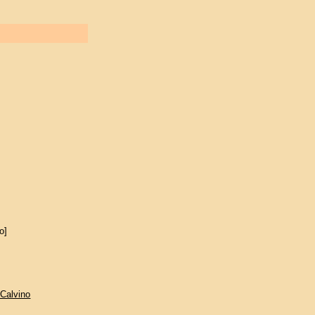
o]
i Calvino