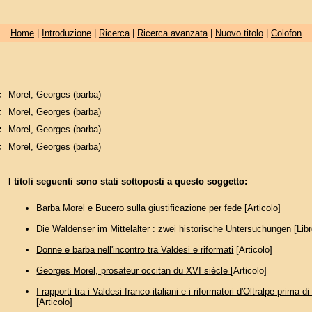
Home
|
Introduzione
|
Ricerca
|
Ricerca avanzata
|
Nuovo titolo
|
Colofon
:
Morel, Georges (barba)
:
Morel, Georges (barba)
:
Morel, Georges (barba)
:
Morel, Georges (barba)
I titoli seguenti sono stati sottoposti a questo soggetto:
Barba Morel e Bucero sulla giustificazione per fede
[Articolo]
Die Waldenser im Mittelalter : zwei historische Untersuchungen
[Libr
Donne e barba nell'incontro tra Valdesi e riformati
[Articolo]
Georges Morel, prosateur occitan du XVI siécle
[Articolo]
I rapporti tra i Valdesi franco-italiani e i riformatori d'Oltralpe prima d
[Articolo]