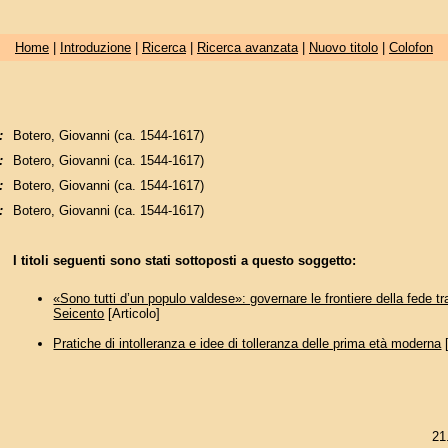
Home
|
Introduzione
|
Ricerca
|
Ricerca avanzata
|
Nuovo titolo
|
Colofon
:
Botero, Giovanni (ca. 1544-1617)
:
Botero, Giovanni (ca. 1544-1617)
:
Botero, Giovanni (ca. 1544-1617)
:
Botero, Giovanni (ca. 1544-1617)
I titoli seguenti sono stati sottoposti a questo soggetto:
«Sono tutti d’un populo valdese»: governare le frontiere della fede t
Seicento
[Articolo]
Pratiche di intolleranza e idee di tolleranza delle prima età moderna
[
21