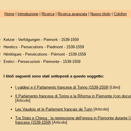
Home
|
Introduzione
|
Ricerca
|
Ricerca avanzata
|
Nuovo titolo
|
Colofon
:
Ketzer - Verfolgungen - Piemont - 1539-1559
:
Heretics - Persecutions - Piedmont - 1539-1559
:
Hérétiques - Persécutions - Piémont - 1539-1559
:
Eretici - Persecuzioni - Piemonte - 1539-1559
I titoli seguenti sono stati sottoposti a questo soggetto:
I valdesi e il Parlamento francese di Torino (1539-1559)
[Libro]
Il Parlamento francese di Torino e la Riforma in Piemonte (con docum
[Articolo]
Les Vaudois et le Parlement français de Turin
[Articolo]
Tra Stato e Chiesa : la repressione dell’eresia in Piemonte durante 
francese (1539-1559)
[Articolo]