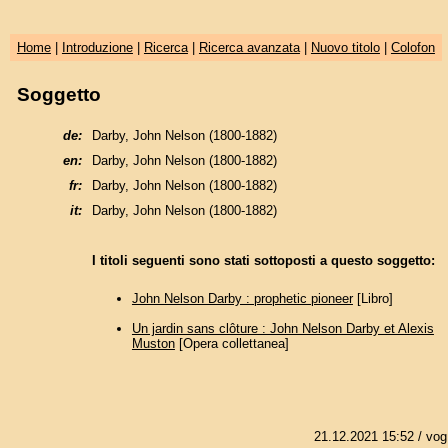
Home
|
Introduzione
|
Ricerca
|
Ricerca avanzata
|
Nuovo titolo
|
Colofon
Soggetto
de:
Darby, John Nelson (1800-1882)
en:
Darby, John Nelson (1800-1882)
fr:
Darby, John Nelson (1800-1882)
it:
Darby, John Nelson (1800-1882)
I titoli seguenti sono stati sottoposti a questo soggetto:
John Nelson Darby : prophetic pioneer
[Libro]
Un jardin sans clôture : John Nelson Darby et Alexis
Muston
[Opera collettanea]
21.12.2021 15:52
/ vog