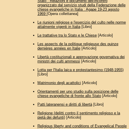
Stato : Relazioni e documenti dell'incontro
organizzato dal servizio studi della Federazione delle
chiese evangeliche in Italia : Agape 19-23 agosto
1969
[Opera collettanea]
Le riunioni religiose e l'esercizio del culto nelle norme
attalmente vigenti in Italia
[Libro]
Le trattative tra lo Stato e le Chiese
[Articolo]
Les aspects de la politique religieuse des quinze
dernières années en Italie
[Articolo]
Libertà costituzionali e approvazione governativa dei
ministri dei culti ammessi
[Articolo]
Lotta per l'Italia laica e protestantesimo (1948-1955)
[Libro]
Matrimonio degli acattolici
[Articolo]
Orientamenti per uno studio sulla posizione delle
chiese evangeliche di fronte allo Stato
[Articolo]
Patti lateranensi e diritti di libertà
[Libro]
Religione (delitti contro il sentimento religioso e la
pietà dei defunti)
[Articolo]
Religious liberty and conditions of Evangelical People