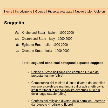
Home
|
Introduzione
|
Ricerca
|
Ricerca avanzata
|
Nuovo titolo
|
Colofon
Soggetto
de:
Kirche und Staat - Italien - 1900-2000
en:
Church and State - Italy - 1900-2000
fr:
Église et État - Italie - 1900-2000
it:
Chiesa e Stato - Italia - 1900-2000
I titoli seguenti sono stati sottoposti a questo soggetto:
Chiese e Stato nell'Italia che cambia : il ruolo del
protestantesimo
[Libro]
Competenza dei ministri di culto diverso dal cattolico-
romano a celebrare matrimoni validi agli effetti civili;
limiti territoriali e responsabilità eventuali ai sensi
della legge statale
[Libro]
Confessioni religiose diverse dalla cattolica : estratto
dal Digesto 4. edizione
[Libro]