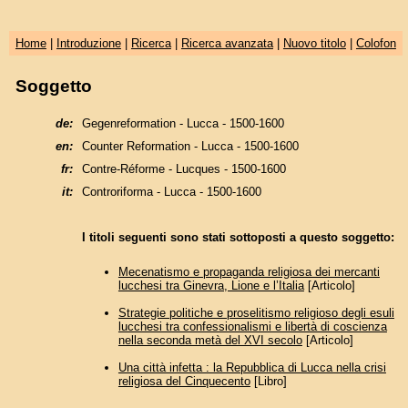
Home
|
Introduzione
|
Ricerca
|
Ricerca avanzata
|
Nuovo titolo
|
Colofon
Soggetto
de:
Gegenreformation - Lucca - 1500-1600
en:
Counter Reformation - Lucca - 1500-1600
fr:
Contre-Réforme - Lucques - 1500-1600
it:
Controriforma - Lucca - 1500-1600
I titoli seguenti sono stati sottoposti a questo soggetto:
Mecenatismo e propaganda religiosa dei mercanti
lucchesi tra Ginevra, Lione e l’Italia
[Articolo]
Strategie politiche e proselitismo religioso degli esuli
lucchesi tra confessionalismi e libertà di coscienza
nella seconda metà del XVI secolo
[Articolo]
Una città infetta : la Repubblica di Lucca nella crisi
religiosa del Cinquecento
[Libro]