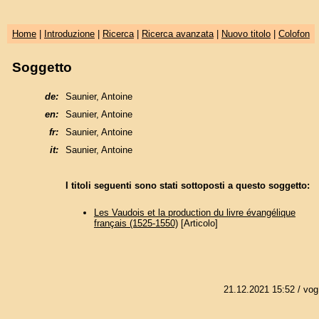
Home
|
Introduzione
|
Ricerca
|
Ricerca avanzata
|
Nuovo titolo
|
Colofon
Soggetto
de:
Saunier, Antoine
en:
Saunier, Antoine
fr:
Saunier, Antoine
it:
Saunier, Antoine
I titoli seguenti sono stati sottoposti a questo soggetto:
Les Vaudois et la production du livre évangélique
français (1525-1550)
[Articolo]
21.12.2021 15:52
/ vog