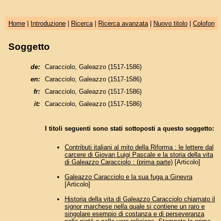
Home
|
Introduzione
|
Ricerca
|
Ricerca avanzata
|
Nuovo titolo
|
Colofon
Soggetto
de:
Caracciolo, Galeazzo (1517-1586)
en:
Caracciolo, Galeazzo (1517-1586)
fr:
Caracciolo, Galeazzo (1517-1586)
it:
Caracciolo, Galeazzo (1517-1586)
I titoli seguenti sono stati sottoposti a questo soggetto:
Contributi italiani al mito della Riforma : le lettere dal
carcere di Giovan Luigi Pascale e la storia della vita
di Galeazzo Caracciolo : (prima parte)
[Articolo]
Galeazzo Caracciolo e la sua fuga a Ginevra
[Articolo]
Historia della vita di Galeazzo Caracciolo chiamato il
signor marchese nella quale si contiene un raro e
singolare esempio di costanza e di perseveranza