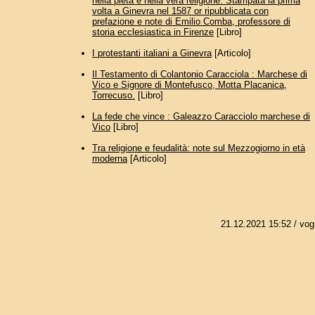
nella pietà e nella vera religione. Stampata la prima
volta a Ginevra nel 1587 or ripubblicata con
prefazione e note di Emilio Comba, professore di
storia ecclesiastica in Firenze
[Libro]
I protestanti italiani a Ginevra
[Articolo]
Il Testamento di Colantonio Caracciola : Marchese di
Vico e Signore di Montefusco, Motta Placanica,
Torrecuso.
[Libro]
La fede che vince : Galeazzo Caracciolo marchese di
Vico
[Libro]
Tra religione e feudalità: note sul Mezzogiorno in età
moderna
[Articolo]
21.12.2021 15:52
/ vog