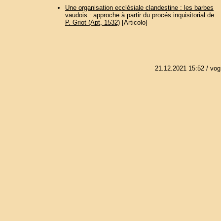
Une organisation ecclésiale clandestine : les barbes
vaudois : approche à partir du procés inquisitorial de
P. Griot (Apt, 1532)
[Articolo]
21.12.2021 15:52
/ vog