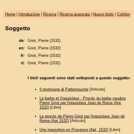
Home
|
Introduzione
|
Ricerca
|
Ricerca avanzata
|
Nuovo titolo
|
Colofon
Soggetto
de:
Griot, Pierre (1532)
en:
Griot, Pierre (1532)
fr:
Griot, Pierre (1532)
it:
Griot, Pierre (1532)
I titoli seguenti sono stati sottoposti a questo soggetto:
Il testimone di Pattemouche
[Articolo]
Le barbe et l'inquisiteur : Procès du barbe vaudois
Pierre Griot par l'inquisiteur Jean de Roma (Apt,
1532)
[Libro]
Le procès de Pierre Griot par l'inquisiteur Jean de
Roma (Apt 1532)
[Articolo]
Une inquisition en Provence (Apt, 1532)
[Libro]