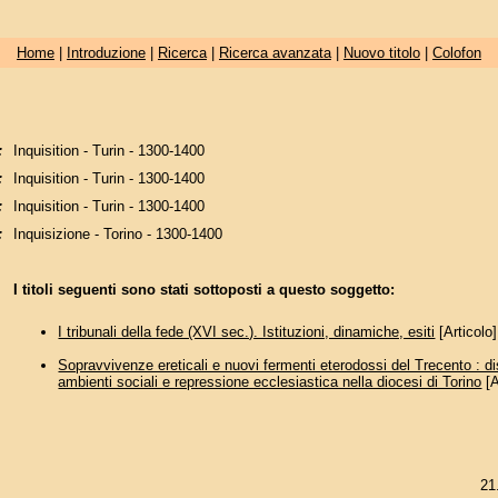
Home
|
Introduzione
|
Ricerca
|
Ricerca avanzata
|
Nuovo titolo
|
Colofon
:
Inquisition - Turin - 1300-1400
:
Inquisition - Turin - 1300-1400
:
Inquisition - Turin - 1300-1400
:
Inquisizione - Torino - 1300-1400
I titoli seguenti sono stati sottoposti a questo soggetto:
I tribunali della fede (XVI sec.). Istituzioni, dinamiche, esiti
[Articolo]
Sopravvivenze ereticali e nuovi fermenti eterodossi del Trecento : dis
ambienti sociali e repressione ecclesiastica nella diocesi di Torino
[A
21