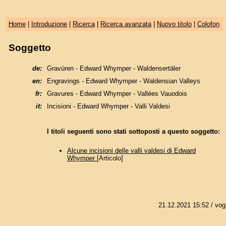
Home
|
Introduzione
|
Ricerca
|
Ricerca avanzata
|
Nuovo titolo
|
Colofon
Soggetto
de:
Gravüren - Edward Whymper - Waldensertäler
en:
Engravings - Edward Whymper - Waldensian Valleys
fr:
Gravures - Edward Whymper - Vallées Vauodois
it:
Incisioni - Edward Whymper - Valli Valdesi
I titoli seguenti sono stati sottoposti a questo soggetto:
Alcune incisioni delle valli valdesi di Edward
Whymper
[Articolo]
21.12.2021 15:52
/ vog