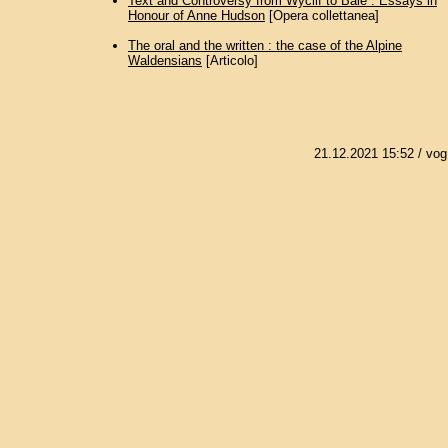
Text and Controversy from Wyclif to Bale : Essays in
Honour of Anne Hudson
[Opera collettanea]
The oral and the written : the case of the Alpine
Waldensians
[Articolo]
21.12.2021 15:52
/ vog