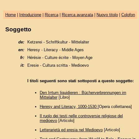
Home
|
Introduzione
|
Ricerca
|
Ricerca avanzata
|
Nuovo titolo
|
Colofon
Soggetto
de:
Ketzerei - Schriftkultur - Mittelalter
en:
Heresy - Literacy - Middle Ages
fr:
Hérésie - Culture écrite - Moyen Age
it:
Eresie - Cultura scritta - Medioevo
I titoli seguenti sono stati sottoposti a questo soggetto:
Den Irrtum liquidieren : Bücherverbrennungen im
Mittelalter
[Libro]
Heresy and Literacy, 1000-1530
[Opera collettanea]
Il ruolo dei testi nelle controversie religiose del
medioevo
[Articolo]
Letterarietà ed eresia nel Medioevo
[Articolo]