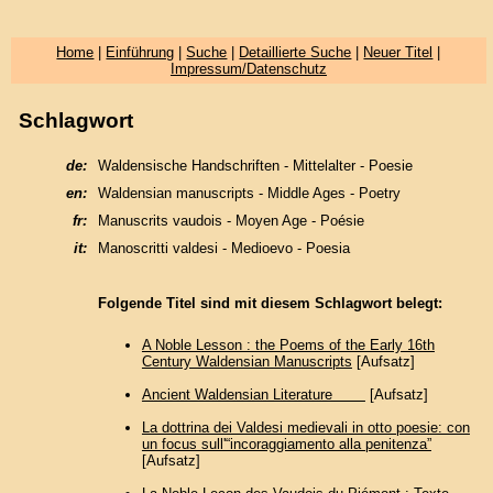
Home
|
Einführung
|
Suche
|
Detaillierte Suche
|
Neuer Titel
|
Impressum/Datenschutz
Schlagwort
de:
Waldensische Handschriften - Mittelalter - Poesie
en:
Waldensian manuscripts - Middle Ages - Poetry
fr:
Manuscrits vaudois - Moyen Age - Poésie
it:
Manoscritti valdesi - Medioevo - Poesia
Folgende Titel sind mit diesem Schlagwort belegt:
A Noble Lesson : the Poems of the Early 16th
Century Waldensian Manuscripts
[Aufsatz]
Ancient Waldensian Literature
[Aufsatz]
La dottrina dei Valdesi medievali in otto poesie: con
un focus sull'“incoraggiamento alla penitenza”
[Aufsatz]