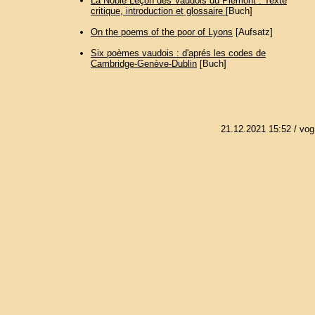
La Noble Leçon des Vaudois du Piémont : Texte
critique, introduction et glossaire
[Buch]
On the poems of the poor of Lyons
[Aufsatz]
Six poèmes vaudois : d'aprés les codes de
Cambridge-Genève-Dublin
[Buch]
21.12.2021 15:52
/ vog