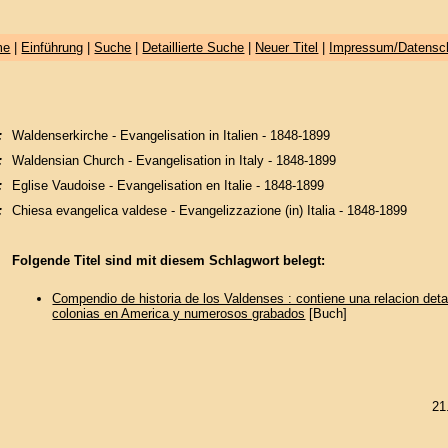
me
|
Einführung
|
Suche
|
Detaillierte Suche
|
Neuer Titel
|
Impressum/Datensc
:
Waldenserkirche - Evangelisation in Italien - 1848-1899
:
Waldensian Church - Evangelisation in Italy - 1848-1899
:
Eglise Vaudoise - Evangelisation en Italie - 1848-1899
:
Chiesa evangelica valdese - Evangelizzazione (in) Italia - 1848-1899
Folgende Titel sind mit diesem Schlagwort belegt:
Compendio de historia de los Valdenses : contiene una relacion deta
colonias en America y numerosos grabados
[Buch]
21