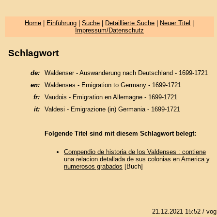
Home
|
Einführung
|
Suche
|
Detaillierte Suche
|
Neuer Titel
|
Impressum/Datenschutz
Schlagwort
de:
Waldenser - Auswanderung nach Deutschland - 1699-1721
en:
Waldenses - Emigration to Germany - 1699-1721
fr:
Vaudois - Emigration en Allemagne - 1699-1721
it:
Valdesi - Emigrazione (in) Germania - 1699-1721
Folgende Titel sind mit diesem Schlagwort belegt:
Compendio de historia de los Valdenses : contiene
una relacion detallada de sus colonias en America y
numerosos grabados
[Buch]
21.12.2021 15:52
/ vog