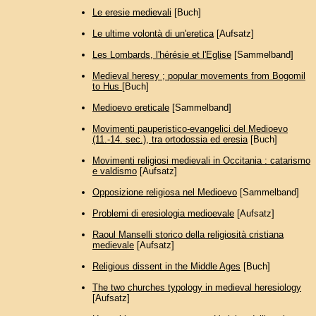
Le eresie medievali
[Buch]
Le ultime volontà di un'eretica
[Aufsatz]
Les Lombards, l'hérésie et l'Eglise
[Sammelband]
Medieval heresy ; popular movements from Bogomil
to Hus
[Buch]
Medioevo ereticale
[Sammelband]
Movimenti pauperistico-evangelici del Medioevo
(11.-14. sec.), tra ortodossia ed eresia
[Buch]
Movimenti religiosi medievali in Occitania : catarismo
e valdismo
[Aufsatz]
Opposizione religiosa nel Medioevo
[Sammelband]
Problemi di eresiologia medioevale
[Aufsatz]
Raoul Manselli storico della religiosità cristiana
medievale
[Aufsatz]
Religious dissent in the Middle Ages
[Buch]
The two churches typology in medieval heresiology
[Aufsatz]