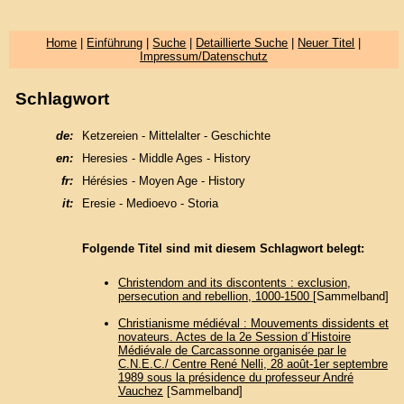
Home
|
Einführung
|
Suche
|
Detaillierte Suche
|
Neuer Titel
|
Impressum/Datenschutz
Schlagwort
de:
Ketzereien - Mittelalter - Geschichte
en:
Heresies - Middle Ages - History
fr:
Hérésies - Moyen Age - History
it:
Eresie - Medioevo - Storia
Folgende Titel sind mit diesem Schlagwort belegt:
Christendom and its discontents : exclusion,
persecution and rebellion, 1000-1500
[Sammelband]
Christianisme médiéval : Mouvements dissidents et
novateurs. Actes de la 2e Session d´Histoire
Médiévale de Carcassonne organisée par le
C.N.E.C./ Centre René Nelli, 28 août-1er septembre
1989 sous la présidence du professeur André
Vauchez
[Sammelband]