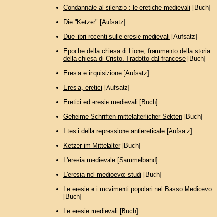
Condannate al silenzio : le eretiche medievali
[Buch]
Die "Ketzer"
[Aufsatz]
Due libri recenti sulle eresie medievali
[Aufsatz]
Epoche della chiesa di Lione, frammento della storia
della chiesa di Cristo. Tradotto dal francese
[Buch]
Eresia e inquisizione
[Aufsatz]
Eresia, eretici
[Aufsatz]
Eretici ed eresie medievali
[Buch]
Geheime Schriften mittelalterlicher Sekten
[Buch]
I testi della repressione antiereticale
[Aufsatz]
Ketzer im Mittelalter
[Buch]
L'eresia medievale
[Sammelband]
L'eresia nel medioevo: studi
[Buch]
Le eresie e i movimenti popolari nel Basso Medioevo
[Buch]
Le eresie medievali
[Buch]