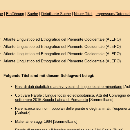
me
|
Einführung
|
Suche
|
Detaillierte Suche
|
Neuer Titel
|
Impressum/Datensc
:
Atlante Linguistico ed Etnografico del Piemonte Occidentale (ALEPO)
:
Atlante Linguistico ed Etnografico del Piemonte Occidentale (ALEPO)
:
Atlante Linguistico ed Etnografico del Piemonte Occidentale (ALEPO)
:
Atlante Linguistico ed Etnografico del Piemonte Occidentale (ALEPO)
Folgende Titel sind mit diesem Schlagwort belegt:
Basi di dati dialettali e archivi vocali di lingue locali e minoritarie
[Auf
Coltivare Parole : Lingue locali ed etnobotanica. Atti del Convegno d
settembre 2016 Scuola Latina di Pomaretto
[Sammelband]
Fare ricerca sui nomi popolari delle piante e degli animali: l'esperie
[Aufsatz]
Materiali e saggi 1984
[Sammelband]