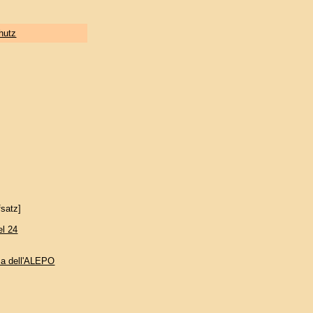
hutz
satz]
el 24
nza dell'ALEPO