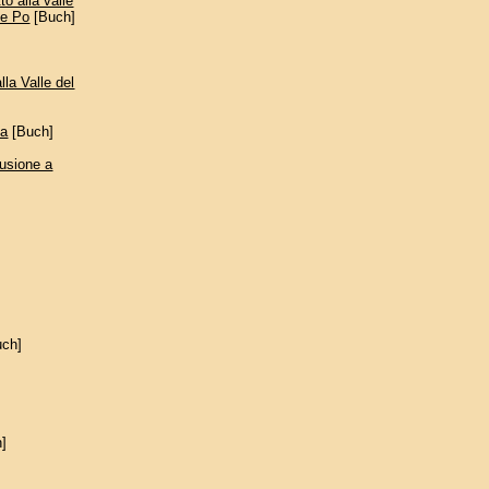
o alla valle
a e Po
[Buch]
la Valle del
na
[Buch]
fusione a
uch]
]
]