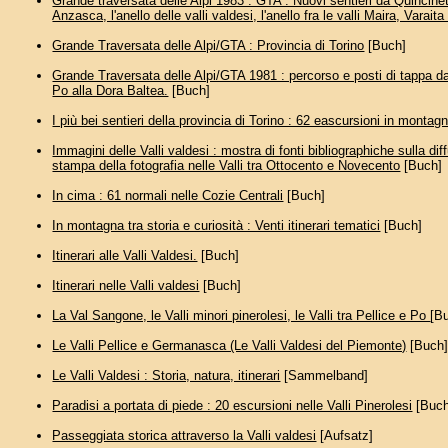
Grande traversata delle Alpi 1983 : GTA : Nuovi sentieri da Quincinett
Anzasca, l'anello delle valli valdesi, l'anello fra le valli Maira, Varait
Grande Traversata delle Alpi/GTA : Provincia di Torino
[Buch]
Grande Traversata delle Alpi/GTA 1981 : percorso e posti di tappa dal
Po alla Dora Baltea.
[Buch]
I più bei sentieri della provincia di Torino : 62 eascursioni in montag
Immagini delle Valli valdesi : mostra di fonti bibliographiche sulla dif
stampa della fotografia nelle Valli tra Ottocento e Novecento
[Buch]
In cima : 61 normali nelle Cozie Centrali
[Buch]
In montagna tra storia e curiosità : Venti itinerari tematici
[Buch]
Itinerari alle Valli Valdesi.
[Buch]
Itinerari nelle Valli valdesi
[Buch]
La Val Sangone, le Valli minori pinerolesi, le Valli tra Pellice e Po
[B
Le Valli Pellice e Germanasca (Le Valli Valdesi del Piemonte)
[Buch
Le Valli Valdesi : Storia, natura, itinerari
[Sammelband]
Paradisi a portata di piede : 20 escursioni nelle Valli Pinerolesi
[Buch
Passeggiata storica attraverso la Valli valdesi
[Aufsatz]