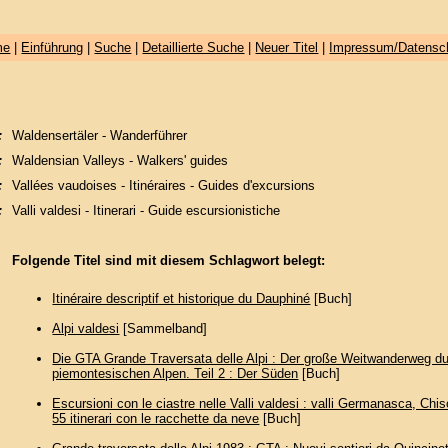
me
|
Einführung
|
Suche
|
Detaillierte Suche
|
Neuer Titel
|
Impressum/Datensc
:
Waldensertäler - Wanderführer
:
Waldensian Valleys - Walkers' guides
:
Vallées vaudoises - Itinéraires - Guides d'excursions
:
Valli valdesi - Itinerari - Guide escursionistiche
Folgende Titel sind mit diesem Schlagwort belegt:
‎Itinéraire descriptif et historique du Dauphiné
[Buch]
Alpi valdesi
[Sammelband]
Die GTA Grande Traversata delle Alpi : Der große Weitwanderweg du
piemontesischen Alpen. Teil 2 : Der Süden
[Buch]
Escursioni con le ciastre nelle Valli valdesi : valli Germanasca, Chis
55 itinerari con le racchette da neve
[Buch]