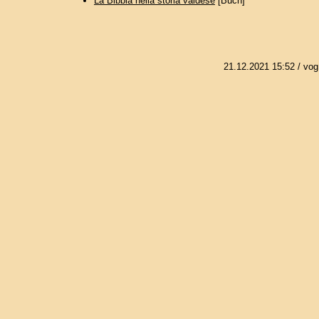
La Bibbia nella storia valdese
[Buch]
21.12.2021 15:52
/ vog