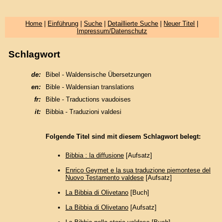
Home
|
Einführung
|
Suche
|
Detaillierte Suche
|
Neuer Titel
|
Impressum/Datenschutz
Schlagwort
de:
Bibel - Waldensische Übersetzungen
en:
Bible - Waldensian translations
fr:
Bible - Traductions vaudoises
it:
Bibbia - Traduzioni valdesi
Folgende Titel sind mit diesem Schlagwort belegt:
Bibbia : la diffusione
[Aufsatz]
Enrico Geymet e la sua traduzione piemontese del
Nuovo Testamento valdese
[Aufsatz]
La Bibbia di Olivetano
[Buch]
La Bibbia di Olivetano
[Aufsatz]