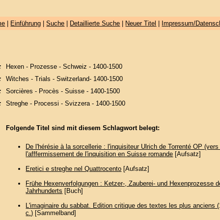
me
|
Einführung
|
Suche
|
Detaillierte Suche
|
Neuer Titel
|
Impressum/Datensc
:
Hexen - Prozesse - Schweiz - 1400-1500
:
Witches - Trials - Switzerland- 1400-1500
:
Sorcières - Procès - Suisse - 1400-1500
:
Streghe - Processi - Svizzera - 1400-1500
Folgende Titel sind mit diesem Schlagwort belegt:
De l'hérésie à la sorcellerie : l'inquisiteur Ulrich de Torrenté OP (ver
l'afffermissement de l'inquisition en Suisse romande
[Aufsatz]
Eretici e streghe nel Quattrocento
[Aufsatz]
Frühe Hexenverfolgungen : Ketzer-, Zauberei- und Hexenprozesse d
Jahrhunderts
[Buch]
L'imaginaire du sabbat. Edition critique des textes les plus anciens 
c.)
[Sammelband]