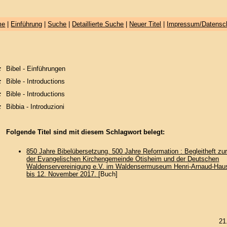
me
|
Einführung
|
Suche
|
Detaillierte Suche
|
Neuer Titel
|
Impressum/Datensc
:
Bibel - Einführungen
:
Bible - Introductions
:
Bible - Introductions
:
Bibbia - Introduzioni
Folgende Titel sind mit diesem Schlagwort belegt:
850 Jahre Bibelübersetzung. 500 Jahre Reformation : Begleitheft zu
der Evangelischen Kirchengemeinde Ötisheim und der Deutschen
Waldenservereinigung e.V. im Waldensermuseum Henri-Arnaud-Haus
bis 12. November 2017.
[Buch]
21