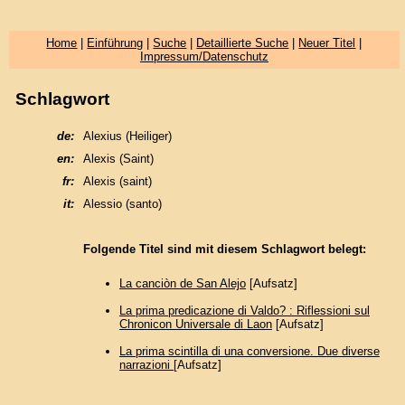
Home
|
Einführung
|
Suche
|
Detaillierte Suche
|
Neuer Titel
|
Impressum/Datenschutz
Schlagwort
de:
Alexius (Heiliger)
en:
Alexis (Saint)
fr:
Alexis (saint)
it:
Alessio (santo)
Folgende Titel sind mit diesem Schlagwort belegt:
La canciòn de San Alejo
[Aufsatz]
La prima predicazione di Valdo? : Riflessioni sul
Chronicon Universale di Laon
[Aufsatz]
La prima scintilla di una conversione. Due diverse
narrazioni
[Aufsatz]