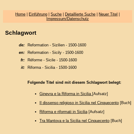
Home
|
Einführung
|
Suche
|
Detaillierte Suche
|
Neuer Titel
|
Impressum/Datenschutz
Schlagwort
de:
Reformation - Sizilien - 1500-1600
en:
Reformation - Sicily - 1500-1600
fr:
Réforme - Sicile - 1500-1600
it:
Riforma - Sicilia - 1500-1600
Folgende Titel sind mit diesem Schlagwort belegt:
Ginevra e la Riforma in Sicilia
[Aufsatz]
Il dissenso religioso in Sicilia nel Cinquecento
[Buch]
Riforma e riformati in Sicilia
[Aufsatz]
Tra Mantova e la Sicilia nel Cinquecento
[Buch]