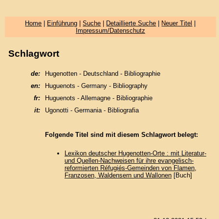
Home
|
Einführung
|
Suche
|
Detaillierte Suche
|
Neuer Titel
|
Impressum/Datenschutz
Schlagwort
de:
Hugenotten - Deutschland - Bibliographie
en:
Huguenots - Germany - Bibliography
fr:
Huguenots - Allemagne - Bibliographie
it:
Ugonotti - Germania - Bibliografia
Folgende Titel sind mit diesem Schlagwort belegt:
Lexikon deutscher Hugenotten-Orte : mit Literatur-
und Quellen-Nachweisen für ihre evangelisch-
reformierten Réfugiés-Gemeinden von Flamen,
Franzosen, Waldensern und Wallonen
[Buch]