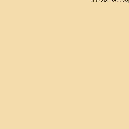
21.12.2021 15:52
/ vog