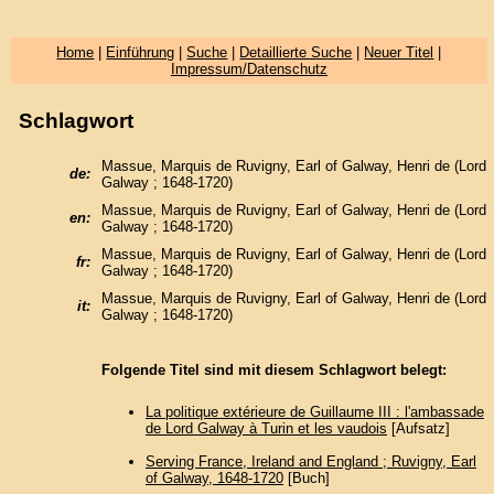
Home
|
Einführung
|
Suche
|
Detaillierte Suche
|
Neuer Titel
|
Impressum/Datenschutz
Schlagwort
Massue, Marquis de Ruvigny, Earl of Galway, Henri de (Lord
de:
Galway ; 1648-1720)
Massue, Marquis de Ruvigny, Earl of Galway, Henri de (Lord
en:
Galway ; 1648-1720)
Massue, Marquis de Ruvigny, Earl of Galway, Henri de (Lord
fr:
Galway ; 1648-1720)
Massue, Marquis de Ruvigny, Earl of Galway, Henri de (Lord
it:
Galway ; 1648-1720)
Folgende Titel sind mit diesem Schlagwort belegt:
La politique extérieure de Guillaume III : l'ambassade
de Lord Galway à Turin et les vaudois
[Aufsatz]
Serving France, Ireland and England ; Ruvigny, Earl
of Galway, 1648-1720
[Buch]