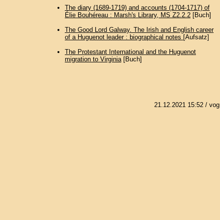
The diary (1689-1719) and accounts (1704-1717) of
Élie Bouhéreau : Marsh's Library, MS Z2.2.2
[Buch]
The Good Lord Galway. The Irish and English career
of a Huguenot leader : biographical notes
[Aufsatz]
The Protestant International and the Huguenot
migration to Virginia
[Buch]
21.12.2021 15:52
/ vog