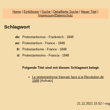
Home
|
Einführung
|
Suche
|
Detaillierte Suche
|
Neuer Titel
|
Impressum/Datenschutz
Schlagwort
de:
Protestantismus - Frankreich - 1848
en:
Protestantism - France - 1848
fr:
Protestantisme - France - 1848
it:
Protestantesimo - Francia - 1848
Folgende Titel sind mit diesem Schlagwort belegt:
Le protestantisme français face à la Revolution de
1848
[Aufsatz]
21.12.2021 15:52
/ vog