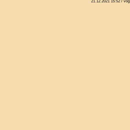
21.12.2021 15:52
/ vog