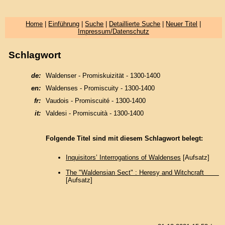
Home
|
Einführung
|
Suche
|
Detaillierte Suche
|
Neuer Titel
|
Impressum/Datenschutz
Schlagwort
de:
Waldenser - Promiskuizität - 1300-1400
en:
Waldenses - Promiscuity - 1300-1400
fr:
Vaudois - Promiscuité - 1300-1400
it:
Valdesi - Promiscuità - 1300-1400
Folgende Titel sind mit diesem Schlagwort belegt:
Inquisitors’ Interrogations of Waldenses
[Aufsatz]
The "Waldensian Sect" : Heresy and Witchcraft
[Aufsatz]