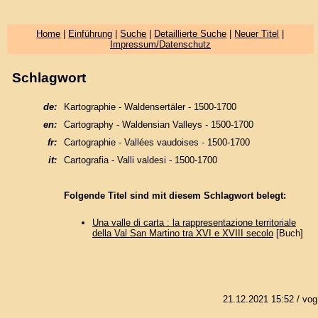
Home
|
Einführung
|
Suche
|
Detaillierte Suche
|
Neuer Titel
|
Impressum/Datenschutz
Schlagwort
de:
Kartographie - Waldensertäler - 1500-1700
en:
Cartography - Waldensian Valleys - 1500-1700
fr:
Cartographie - Vallées vaudoises - 1500-1700
it:
Cartografia - Valli valdesi - 1500-1700
Folgende Titel sind mit diesem Schlagwort belegt:
Una valle di carta : la rappresentazione territoriale
della Val San Martino tra XVI e XVIII secolo
[Buch]
21.12.2021 15:52
/ vog