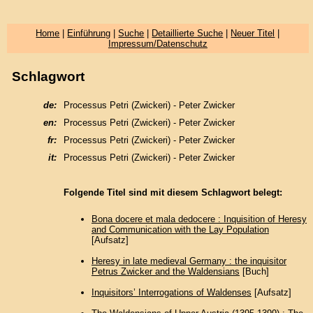
Home
|
Einführung
|
Suche
|
Detaillierte Suche
|
Neuer Titel
|
Impressum/Datenschutz
Schlagwort
de:
Processus Petri (Zwickeri) - Peter Zwicker
en:
Processus Petri (Zwickeri) - Peter Zwicker
fr:
Processus Petri (Zwickeri) - Peter Zwicker
it:
Processus Petri (Zwickeri) - Peter Zwicker
Folgende Titel sind mit diesem Schlagwort belegt:
Bona docere et mala dedocere : Inquisition of Heresy
and Communication with the Lay Population
[Aufsatz]
Heresy in late medieval Germany : the inquisitor
Petrus Zwicker and the Waldensians
[Buch]
Inquisitors’ Interrogations of Waldenses
[Aufsatz]