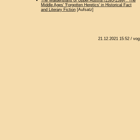
The Waldensians of Upper Austria (1395-1399) : The
Middle Ages' 'Forgotten Heretics' in Historical Fact
and Literary Fiction
[Aufsatz]
21.12.2021 15:52
/ vog