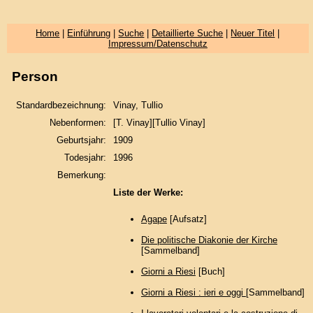
Home
|
Einführung
|
Suche
|
Detaillierte Suche
|
Neuer Titel
|
Impressum/Datenschutz
Person
Standardbezeichnung:
Vinay, Tullio
Nebenformen:
[T. Vinay][Tullio Vinay]
Geburtsjahr:
1909
Todesjahr:
1996
Bemerkung:
Liste der Werke:
Agape
[Aufsatz]
Die politische Diakonie der Kirche
[Sammelband]
Giorni a Riesi
[Buch]
Giorni a Riesi : ieri e oggi
[Sammelband]