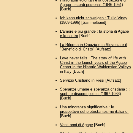
I lavoratori volontari e la costruzione di
Agape : ricordi personali (1946-1951)
[Buch]
Ich kann nicht schweigen : Tullio Vinay
(1909-1996)
[Sammelband]
L'amore è più grande : la storia di Agàpe
e la nostra
[Buch]
La Riforma in Croazia e in Slovenia e il
"Beneficio di Cristo"
[Aufsatz]
Love never fails : The story of life with
Christ in the launch years of the Agape
Center in the Historic Waldensian Valleys
in Italy
[Buch]
Servizio Cristiano in Riesi
[Aufsatz]
Speranze umane e speranza cristiana : :
scritti e discorsi politici (1967-1983)
[Buch]
Una minoranza significativa : le
prospettive del protestantesimo italiano.
[Buch]
Venti anni di Agape
[Buch]