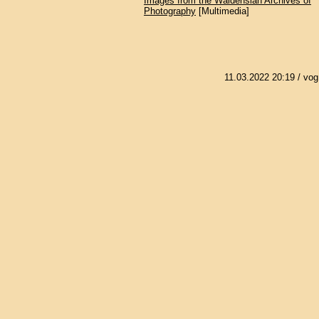
Images from the Waldensian Archives of
Photography
[Multimedia]
11.03.2022 20:19
/ vog