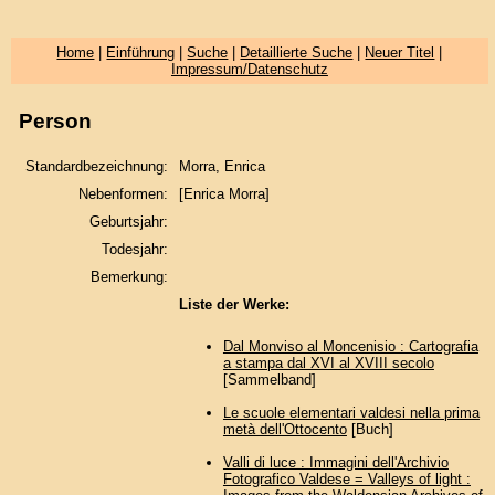
Home
|
Einführung
|
Suche
|
Detaillierte Suche
|
Neuer Titel
|
Impressum/Datenschutz
Person
Standardbezeichnung:
Morra, Enrica
Nebenformen:
[Enrica Morra]
Geburtsjahr:
Todesjahr:
Bemerkung:
Liste der Werke:
Dal Monviso al Moncenisio : Cartografia
a stampa dal XVI al XVIII secolo
[Sammelband]
Le scuole elementari valdesi nella prima
metà dell'Ottocento
[Buch]
Valli di luce : Immagini dell'Archivio
Fotografico Valdese = Valleys of light :