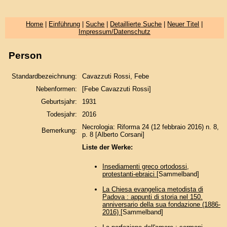
Home
|
Einführung
|
Suche
|
Detaillierte Suche
|
Neuer Titel
|
Impressum/Datenschutz
Person
Standardbezeichnung:
Cavazzuti Rossi, Febe
Nebenformen:
[Febe Cavazzuti Rossi]
Geburtsjahr:
1931
Todesjahr:
2016
Necrologia: Riforma 24 (12 febbraio 2016) n. 8,
Bemerkung:
p. 8 [Alberto Corsani]
Liste der Werke:
Insediamenti greco ortodossi,
protestanti-ebraici
[Sammelband]
La Chiesa evangelica metodista di
Padova : appunti di storia nel 150.
anniversario della sua fondazione (1886-
2016)
[Sammelband]