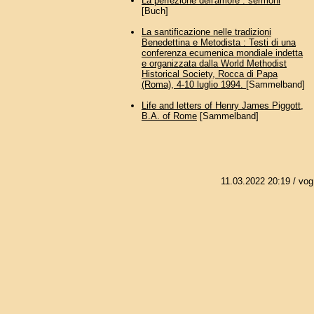
La perfezione dell'amore : sermoni
[Buch]
La santificazione nelle tradizioni
Benedettina e Metodista : Testi di una
conferenza ecumenica mondiale indetta
e organizzata dalla World Methodist
Historical Society, Rocca di Papa
(Roma), 4-10 luglio 1994.
[Sammelband]
Life and letters of Henry James Piggott,
B.A. of Rome
[Sammelband]
11.03.2022 20:19
/ vog