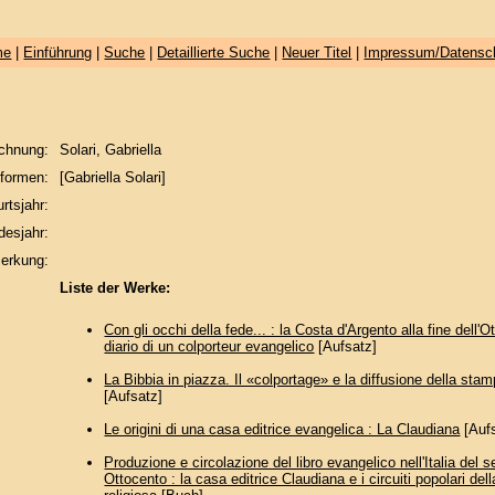
me
|
Einführung
|
Suche
|
Detaillierte Suche
|
Neuer Titel
|
Impressum/Datensc
chnung:
Solari, Gabriella
formen:
[Gabriella Solari]
rtsjahr:
desjahr:
erkung:
Liste der Werke:
Con gli occhi della fede... : la Costa d'Argento alla fine dell'O
diario di un colporteur evangelico
[Aufsatz]
La Bibbia in piazza. Il «colportage» e la diffusione della sta
[Aufsatz]
Le origini di una casa editrice evangelica : La Claudiana
[Auf
Produzione e circolazione del libro evangelico nell'Italia del 
Ottocento : la casa editrice Claudiana e i circuiti popolari de