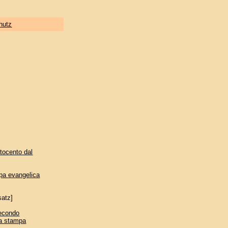
hutz
ttocento dal
mpa evangelica
satz]
secondo
lla stampa